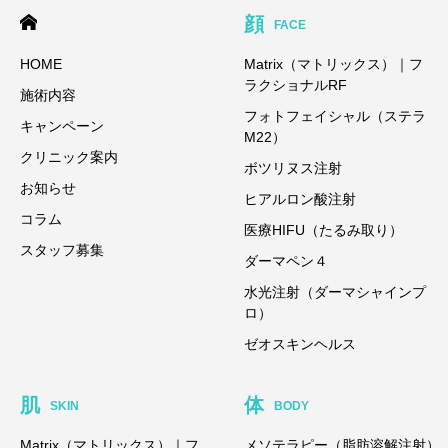
顔
FACE
HOME
Matrix（マトリックス）｜フ
ラクショナルRF
施術内容
フォトフェイシャル（ステラ
キャンペーン
M22）
クリニック案内
ボツリヌス注射
お知らせ
ヒアルロン酸注射
コラム
医療HIFU（たるみ取り）
スタッフ募集
ダーマペン４
水光注射（ダーマシャインプ
ロ）
ゼオスキンヘルス
肌
体
SKIN
BODY
Matrix（マトリックス）｜フ
メソテラピー（脂肪溶解注射）